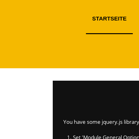
STARTSEITE
You have some jquery.js library 
1. Set 'Module General Options' 