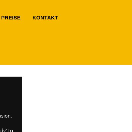
PREISE
KONTAKT
usion.
dy' to