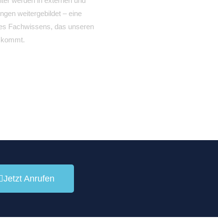
iter werden in externen und
ngen weitergebildet – eine
res Fachwissens, das unseren
 kommt.
Jetzt Anrufen