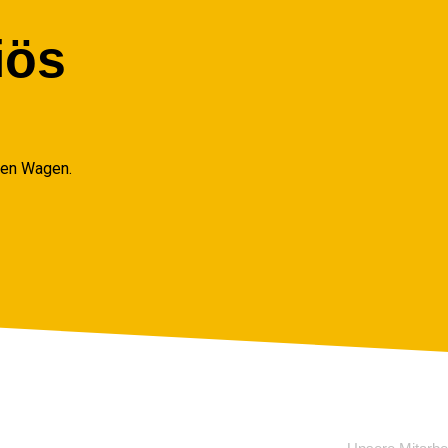
iös
ren Wagen.