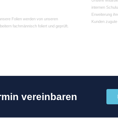
Unsere Mitarbe
internen Schulu
Erweiterung ih
 unsere Folien werden von unseren
Kunden zugute
beitern fachmännisch foliert und geprüft.
ermin vereinbaren