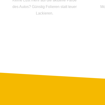
Keine Lust mehr auf die aktuelle Farbe
des Autos? Günstig Folieren statt teuer
Mo
Lackieren.