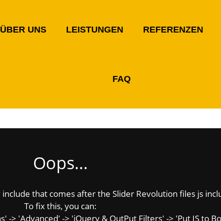
ÜBER UNS
LEISTUNGEN
REFERENZEN
FAQ
Oops...
include that comes after the Slider Revolution files js incl
To fix this, you can:
-> 'Advanced' -> 'jQuery & OutPut Filters' -> 'Put JS to Bo